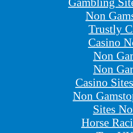
Gambling Sit
Non Gams
Trustly 
Casino N
Non Gam
Non Gam
Casino Site
Non Gamstop
Sites N
Horse Raci