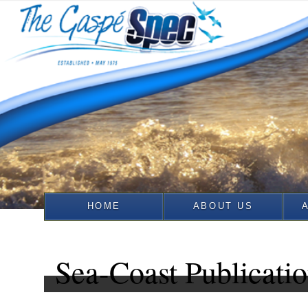
HOME
ABOUT US
Sea-Coast Publicatio