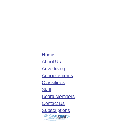
Home
About Us
Advertising
Annoucements
Classifieds
Staff
Board Members
Contact Us
Subscriptions