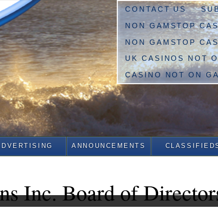
CONTACT US
SU
NON GAMSTOP CA
NON GAMSTOP CA
UK CASINOS NOT 
CASINO NOT ON G
ADVERTISING
ANNOUNCEMENTS
CLASSIFIED
ns Inc. Board of Director